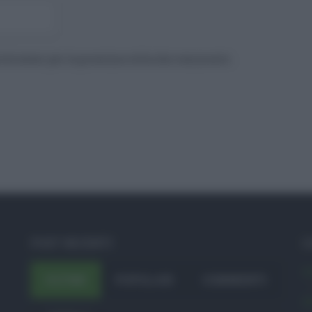
to browser per la prossima volta che commento.
POST RECENTI
C
A
ULTIMI
POPOLARI
COMMENTI
A