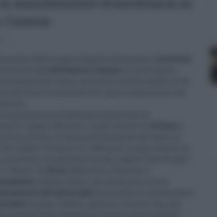
er la manutenzione straordinaria su
o-Catania
0
dicembre 2016 tre gare d’appalto finalizzate a
interventi
ell’autostrada
A19 Palermo-Catania
. L'investimento
a massima dei lavori, prevista in accordo quadro, di 36
e dell'Isola. La notizia di tali opere è stata accolta con
namente.
di manutenzione straordinaria finalizzati al
ra I”, lungo 2.360 metri, tra gli svincoli di
Scillato
e
milioni di euro, è relativa all’esecuzione dei lavori di
 viadotto “Fichera”, di 7.350 metri, tra gli svincoli di
 a interventi di manutenzione dei viadotti “San Giorgio”,
 e “Rossi”, tra
Enna
e Mulinello, “Acascina” e
tenanuova
e Gerbini Sferro, per 25 milioni di euro.
namento dell’autostrada
che prevede un investimento
terventi
su ponti, viadotti, gallerie e svincoli che, una
lioramento degli standard di servizio ed un notevole