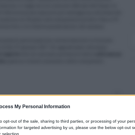
azione, si legge sul sito internet ufficiale dell'Anas. Le
ell’offerta economicamente più vantaggiosa, sulla base del
massimo di 30 punti alla componente prezzo e fino a 70
ttocriteri e le relative ponderazioni che saranno
manda di partecipazione, esclusivamente in formato
re 12 del 27 gennaio 2017. Gli aggiudicatari dovranno
i legalità
volto al contrasto preventivo delle
infiltrazioni
ata
, qualora ritenuto necessario dalle competenti
1
ocess My Personal Information
to opt-out of the sale, sharing to third parties, or processing of your per
formation for targeted advertising by us, please use the below opt-out s
 selection.