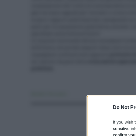
innalzamento del livello di sicurezza della circol
gare verranno aggiudicate "secondo il criterio d
miglior rapporto qualità/prezzo, assegnando un 
punti per la componente qualitativa, secondo i so
specificati nella lettera d’invito".
Le imprese interessate devono consegnare la do
elettronico, sul portale acquisti Anas, entro le o
impegnarsi a sottoscrivere apposito
protocollo d
nei cantieri da parte della
criminalità organizz
prefetture
.
Attualità
,
Primo piano
Do Not Pr
If you wish 
sensitive in
confirm your