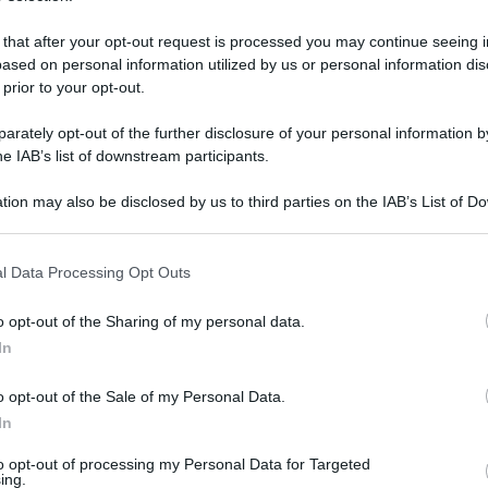
 that after your opt-out request is processed you may continue seeing i
ARTICOLO SUCCESSIVO
ased on personal information utilized by us or personal information dis
 prior to your opt-out.
Agrigento: richiesto lo stato di
calamità per i danni alle strade
provinciali, stimati in oltre 3
rately opt-out of the further disclosure of your personal information by
milioni di euro
he IAB’s list of downstream participants.
tion may also be disclosed by us to third parties on the IAB’s List of 
 that may further disclose it to other third parties.
o E-mail
l Data Processing Opt Outs
o opt-out of the Sharing of my personal data.
Reset password
dami
In
ti
Log In
Reset P
o opt-out of the Sale of my Personal Data.
In
to opt-out of processing my Personal Data for Targeted
ing.