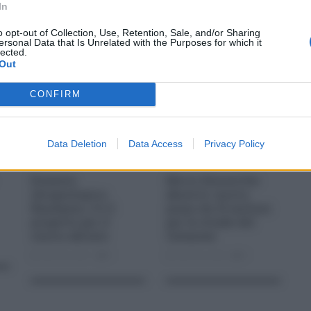
In
o opt-out of Collection, Use, Retention, Sale, and/or Sharing
ersonal Data that Is Unrelated with the Purposes for which it
lected.
Out
CONFIRM
Data Deletion
Data Access
Privacy Policy
Dissesto
Micro discariche
idrogeologico:
abusive: nuovo
Randazzo, c’è il
piano da 15 milioni
progetto per il
per le strade del
centro abitato
Catanese
Gen 20, 2021
0
Gen 06, 2026
0