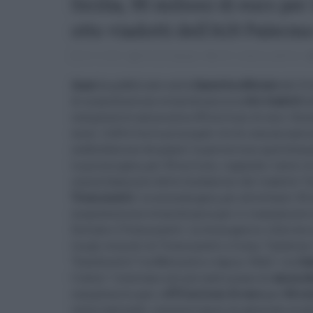
Sicilia, 95 milioni di euro p
otto viadotti dell’A19 Palerm
23.12.2016
Nicola Digiugno
A19
,
catania
,
palermo
Anas
ha pubblicato sulla
Gazzetta ufficiale
del 21 
di manutenzione straordinaria su
otto viadotti
d
complessivo ammonta a 95 milioni di euro. Durat
mesi. L'A19 è fra le principali vie di comunicazion
soddisfazione da quanti la percorrono quotidia
La prima gara, per 35 milioni, riguarda i lavori 
consolidamento delle fondazioni del viadotto “Ime
Tremonzelli
. La seconda gara, per altrettanti 35 
manutenzione straordinaria per il risanamento del
Scillato e Tremonzelli. La terza gara si riferisce
tra gli svincoli di Tremonzelli e Irosa, "Calderari"
“Giardinello” tra Mulinello e Agira, “Alfio”, tra
Ca
I lavori "rientrano nel più vasto piano di
ammoder
complessivo pari a
872 milioni di euro
per
84 in
volta realizzati, consentiranno un generale mig