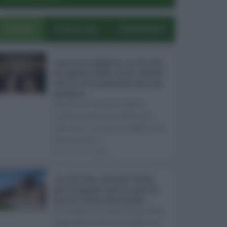
ULTIMI
POPOLARI
COMMENTI
Concorsi pubblici in Sicilia
ad agosto 2026: tutti i bandi
attivi e le scadenze da non
perdere ...
Anche nel mese di agosto,
tradizionalmente dedicato
alle ferie, i concorsi pubblici in
Sicilia non s ...
06.08.2026
0
Ars Sicilia, chiude l'Aula
per la pausa estiva: partiti
già in clima elettorale ...
Si chiude con un'altra giornata
dedicata all'attività ispettiva