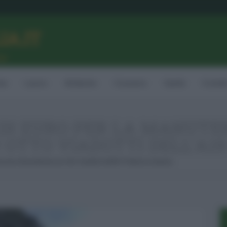
LIA.IT
ne
ia
Lavoro
Ambiente
Consumo
Sanità
Contatt
NI DI EURO PER LA MANUT
 OTTO VIADOTTI DELL'A1
enzione Straordinaria Su Otto Viadotti Dell’A19 Palermo-Catania