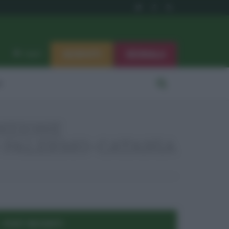
ISCRIVITI
SEGNALA
Log in
i
ENZIONE
9 PALERMO-CATANIA
POST RECENTI