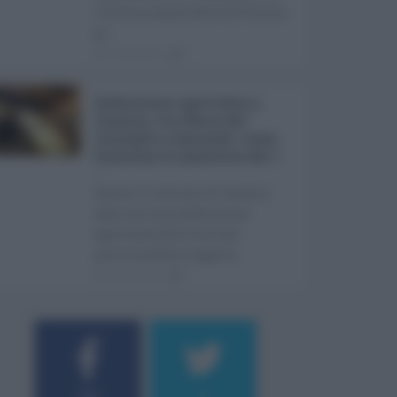
l'ultima seduta dell'Ars Sicilia
pr ...
06.08.2026
0
Definizione agevolata a
Catania, via libera del
Consiglio comunale: come
funziona la sanatoria dei t
...
Anche il Comune di Catania
aderisce alla definizione
agevolata delle entrate
prevista dalla Legge di ...
06.08.2026
0