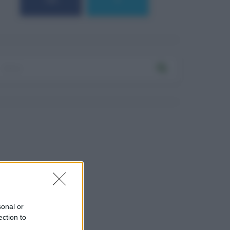
184
9
sonal or
ection to