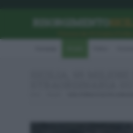
RISORGIMENTO
SICI
l’Unione dei #CittadiniPerBe
Homepage
Attualità
Politica
Econom
SICILIA, 95 MILIO
STRAORDINARIA SU
Home
Attualità
Sicilia, 95 Milioni Di Euro Per La Manut