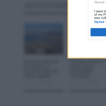
Opted 
ARTICOLI SIMILI
I want t
of my P
was col
Opted 
Sicurezza allo Zen
Palermo, prelievo
di Palermo: le
multiorgano
decisioni dopo gli
all’ospedale
ultimi episodi
“Giaccone”
Gen 09, 2026
1
Mag 22, 2021
0