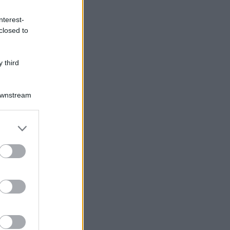
nterest-
closed to
 third
Downstream
Log In
assword