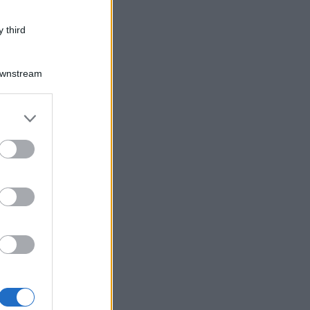
 third
Downstream
Log In
assword