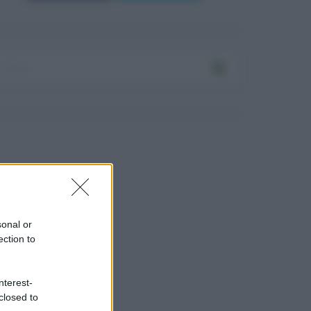
sonal or
ection to
nterest-
closed to