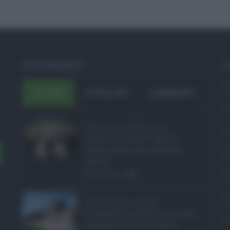
POST RECENTI
C
A
ULTIMI
POPOLARI
COMMENTI
A
Concorsi pubblici in ...
C
Anche nel mese di agosto,
tradizionalmente dedicato
C
alle fer ...
E
06.08.2026
0
L
Ars Sicilia, chiude ...
Si chiude con un'altra giornata
P
dedicata all'attività ispet ...