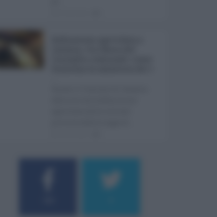
pr ...
06.08.2026
0
Definizione agevolata a
Catania, via libera del
Consiglio comunale: come
funziona la sanatoria dei t
...
Anche il Comune di Catania
aderisce alla definizione
agevolata delle entrate
prevista dalla Legge di ...
06.08.2026
0
184
9