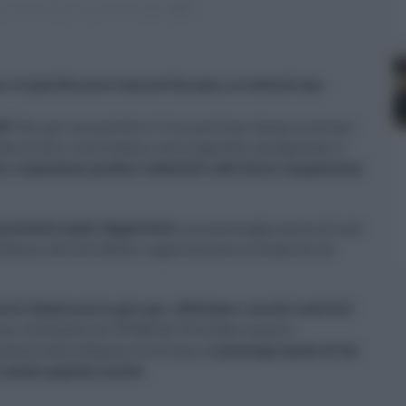
da
,
Corso Italia
,
Polizia municipale
0
tripla fila non è una novità, anzi, si tratta di una
ti
"
che, per non perdere il loro prezioso tempo a cercare
uto di altri concittadini costringendoli ad aspettare il
allo, rispondono perfino infastiditi dall'altrui impazienza:
ga presente quasi dappertutto
, ma amareggia ancora di più
Catania, che dovrebbero rappresentare un biglietto da
di Catania sia in giro per effettuare i serrati controlli
zioni contenute nel DPCM del 24 ottobre scorso e
idente della Regione Siciliana, s
i preoccupi anche di far
i anche qualche multa!