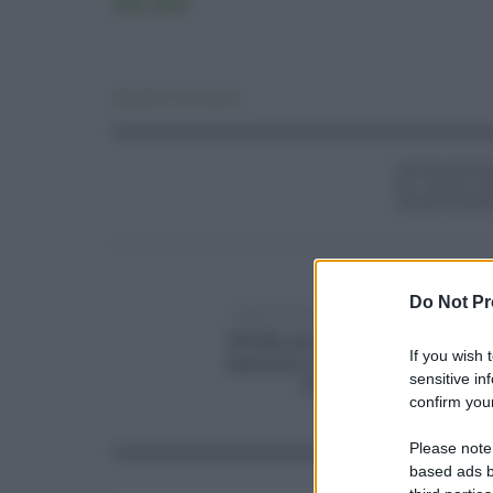
IMG_9855
Attualità
,
Primo piano
Do Not Pr
ARTICOLO PRECEDENTE
DPCM, serrati controlli e
If you wish 
sanzioni ai trasgressori a
sensitive in
Catania
confirm your
Please note
based ads b