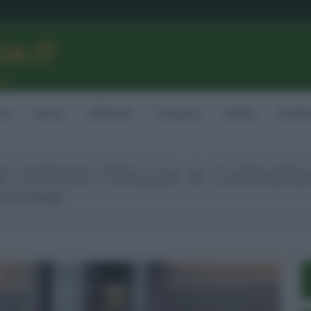
LIA.IT
ne
ia
Lavoro
Ambiente
Consumo
Sanità
Contatt
N CORSO ITALIA A CATANI
, Zero Controlli!