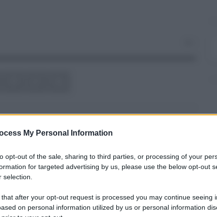
0
ocess My Personal Information
ARTICOLO SUCCESSIVO
Dl Ristori, "il 50% del settore
to opt-out of the sale, sharing to third parties, or processing of your per
wedding è stato tradito"
formation for targeted advertising by us, please use the below opt-out s
 selection.
 that after your opt-out request is processed you may continue seeing i
ased on personal information utilized by us or personal information dis