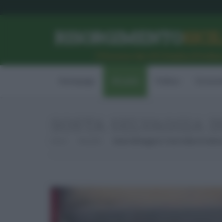
RISORGIMENTO
SICI
l’Unione dei #CittadiniPerBe
Homepage
Attualità
Politica
Econom
SOSTA SELVAGGIA I
Home
Attualità
Sosta Selvaggia In Corso Italia A Catania