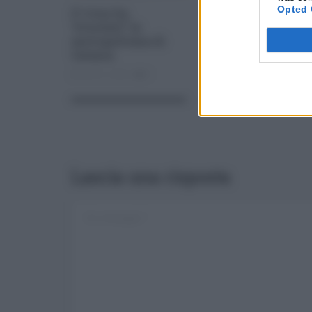
Opted 
Il virus ha
Contraffazione su
“svuotato” la
piattaforma virtua
metropolitana di
e-commerce, 2
Catania
denunce
Set 01, 2020
0
Gen 16, 2021
0
Lascia una risposta