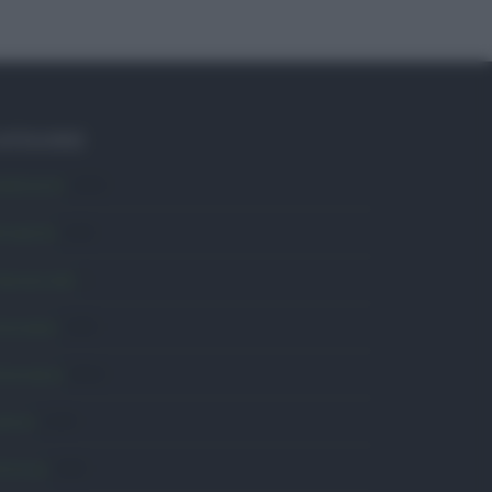
ATEGORIE
mbiente
1.404
ttualità
6.106
omunicati
6
onsumo
1.930
conomia
2.864
avoro
2.139
olitica
1.990