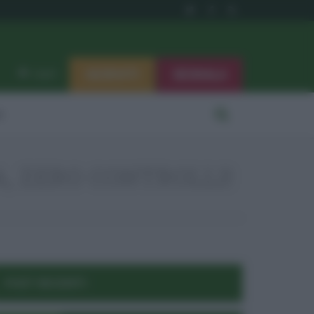
ISCRIVITI
SEGNALA
Log in
i
A, ZERO CONTROLLI!
POST RECENTI