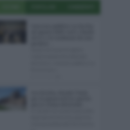
ULTIMI
POPOLARI
COMMENTI
Concorsi pubblici in Sicilia
ad agosto 2026: tutti i bandi
attivi e le scadenze da non
perdere ...
Anche nel mese di agosto,
tradizionalmente dedicato
alle ferie, i concorsi pubblici in
Sicilia non s ...
06.08.2026
0
Ars Sicilia, chiude l'Aula
per la pausa estiva: partiti
già in clima elettorale ...
Si chiude con un'altra giornata
dedicata all'attività ispettiva
l'ultima seduta dell'Ars Sicilia