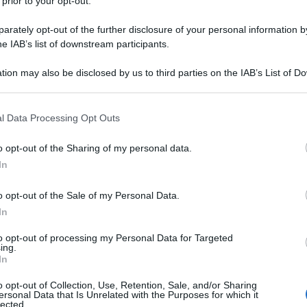
 prior to your opt-out.
rately opt-out of the further disclosure of your personal information by
he IAB’s list of downstream participants.
tion may also be disclosed by us to third parties on the IAB’s List of 
 that may further disclose it to other third parties.
o E-mail
l Data Processing Opt Outs
o opt-out of the Sharing of my personal data.
Reset password
dami
In
ti
Log In
Reset P
o opt-out of the Sale of my Personal Data.
In
to opt-out of processing my Personal Data for Targeted
ing.
In
o opt-out of Collection, Use, Retention, Sale, and/or Sharing
ersonal Data that Is Unrelated with the Purposes for which it
lected.