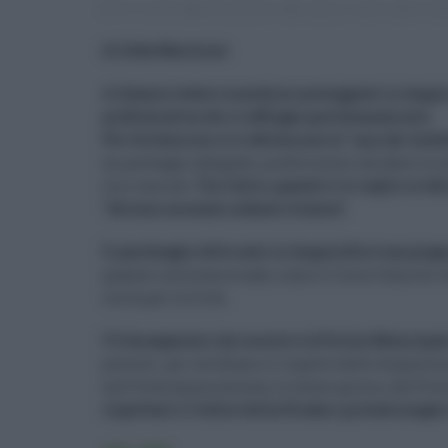
29.10.2020
Eloisa Bucolo
catania
,
codice della stra
di Sofia Marcinnò
A Catania vedere macchine posteggiate in doppia o 
problematica che ci affligge quotidianamente.
Per fortuna non ci si abitua mai al "
caos dei furbet
un posteggio adeguato, preferiscono chiudere le a
loro comodo.
Tra l'altro, quando li si coglie in f
"
Mi sono accostato soltanto 5 minuti
".
Il parcheggio delle auto in doppia fila è una pia
quando interessa strade, come il Corso Italia di 
visita per la Città.
C'è da augurarsi che mentre la Polizia Municipale 
previsti per verificare il rispetto delle disposi
nell’Ordinanza emessa, lo stesso giorno, dal Pres
rispettare il Codice della Strada e prenda magar