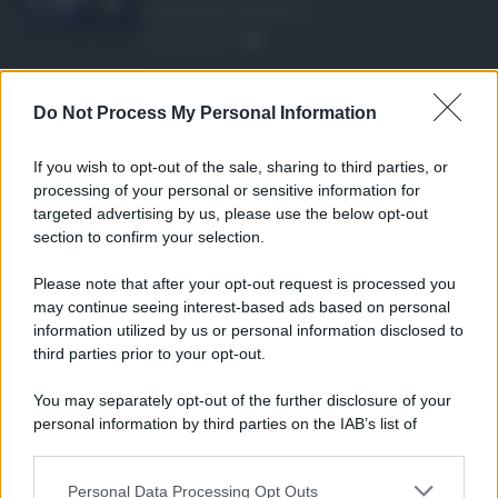
10 milioni di euro d ...
08.08.2026
0
Eventi in Sicilia ad ...
Do Not Process My Personal Information
La Sicilia si conferma anche nell’estate
2026 uno dei prin ...
If you wish to opt-out of the sale, sharing to third parties, or
07.08.2026
0
processing of your personal or sensitive information for
targeted advertising by us, please use the below opt-out
section to confirm your selection.
CATEGORIE
Please note that after your opt-out request is processed you
Ambiente
1.404
may continue seeing interest-based ads based on personal
information utilized by us or personal information disclosed to
Attualità
6.108
third parties prior to your opt-out.
Comunicati
6
You may separately opt-out of the further disclosure of your
personal information by third parties on the IAB’s list of
Consumo
1.930
downstream participants.
Economia
2.866
Personal Data Processing Opt Outs
This information may also be disclosed by us to third parties