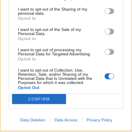
on the IAB’s List of Downstream Participants that may further
Lavoro
2.139
I want to opt-out of the Sharing of my
disclose it to other third parties.
personal data.
Opted In
Politica
1.992
I want to opt-out of the Sale of my
Primo piano
2.620
Personal Data.
Opted In
Proposte
13
I want to opt-out of processing my
Personal Data for Targeted Advertising.
Sanità
1.962
Opted In
I want to opt-out of Collection, Use,
Retention, Sale, and/or Sharing of my
Personal Data that Is Unrelated with the
Purposes for which it was collected.
Opted Out
CONFIRM
Data Deletion
Data Access
Privacy Policy