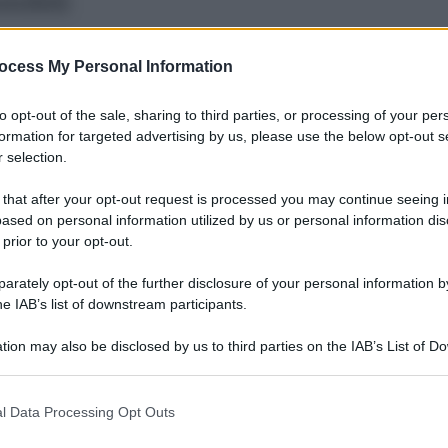
onibili
strali
, con preferenza per percorsi
economici, giuridici o
ocess My Personal Information
e
attitudine commerciale
e un chiaro
orientamento al
to opt-out of the sale, sharing to third parties, or processing of your per
, Asti, Belluno, Bergamo, Bologna, Brescia, Cagliari,
formation for targeted advertising by us, please use the below opt-out s
 selection.
a, Firenze, Forlì-Cesena, Frosinone, Genova, Gorizia,
cco, Livorno, Lodi, Lucca, Mantova, Milano, Modena, Monza
 that after your opt-out request is processed you may continue seeing i
, Pavia, Perugia, Piacenza, Pisa, Pistoia, Pordenone,
ased on personal information utilized by us or personal information dis
igo, Savona, Siena, Sondrio, Teramo, Torino, Trento,
 prior to your opt-out.
Cusio-Ossola, Vercelli, Verona, Vicenza.
rately opt-out of the further disclosure of your personal information by
he IAB’s list of downstream participants.
raverso il
portale Recruiting di Poste Italiane
usando il
tion may also be disclosed by us to third parties on the IAB’s List of 
 that may further disclose it to other third parties.
a
per presentare la domanda è fissata al
23 marzo
.
o E-mail
l Data Processing Opt Outs