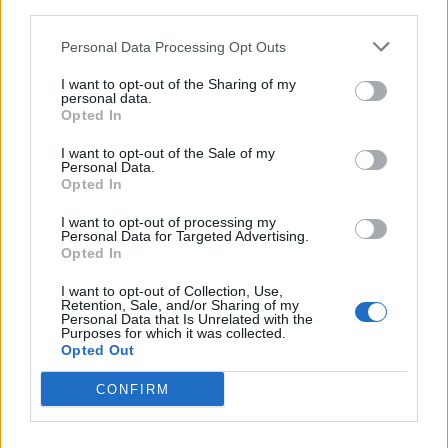
downstream participants.
Economia
2.866
Personal Data Processing Opt Outs
This information may also be disclosed by us to third parties
on the IAB’s List of Downstream Participants that may further
Lavoro
2.139
I want to opt-out of the Sharing of my
disclose it to other third parties.
personal data.
Opted In
Politica
1.992
I want to opt-out of the Sale of my
Primo piano
2.620
Personal Data.
Opted In
Proposte
13
I want to opt-out of processing my
Personal Data for Targeted Advertising.
Sanità
1.962
Opted In
I want to opt-out of Collection, Use,
Retention, Sale, and/or Sharing of my
Personal Data that Is Unrelated with the
Purposes for which it was collected.
Opted Out
CONFIRM