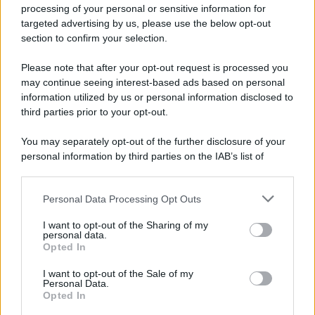
05.08.2026
0
processing of your personal or sensitive information for
targeted advertising by us, please use the below opt-out
section to confirm your selection.
CATEGORIE
Please note that after your opt-out request is processed you
Ambiente
1.403
may continue seeing interest-based ads based on personal
information utilized by us or personal information disclosed to
Attualità
6.105
third parties prior to your opt-out.
Comunicati
6
You may separately opt-out of the further disclosure of your
personal information by third parties on the IAB’s list of
Consumo
1.930
downstream participants.
Economia
2.863
Personal Data Processing Opt Outs
This information may also be disclosed by us to third parties
on the IAB’s List of Downstream Participants that may further
Lavoro
2.138
I want to opt-out of the Sharing of my
disclose it to other third parties.
personal data.
Opted In
Politica
1.989
I want to opt-out of the Sale of my
Primo piano
2.618
Personal Data.
Opted In
Proposte
13