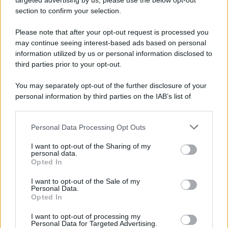
targeted advertising by us, please use the below opt-out
section to confirm your selection.
CATEGORIE
Please note that after your opt-out request is processed you
Ambiente
1.404
may continue seeing interest-based ads based on personal
information utilized by us or personal information disclosed to
Attualità
6.106
third parties prior to your opt-out.
Comunicati
6
You may separately opt-out of the further disclosure of your
personal information by third parties on the IAB’s list of
Consumo
1.930
downstream participants.
Economia
2.864
Personal Data Processing Opt Outs
This information may also be disclosed by us to third parties
on the IAB’s List of Downstream Participants that may further
Lavoro
2.139
I want to opt-out of the Sharing of my
disclose it to other third parties.
personal data.
Opted In
Politica
1.990
I want to opt-out of the Sale of my
Primo piano
2.619
Personal Data.
Opted In
Proposte
13
I want to opt-out of processing my
Personal Data for Targeted Advertising.