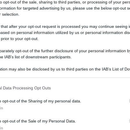
to opt-out of the sale, sharing to third parties, or processing of your per
0
formation for targeted advertising by us, please use the below opt-out s
 selection.
 that after your opt-out request is processed you may continue seeing i
ased on personal information utilized by us or personal information dis
 prior to your opt-out.
rately opt-out of the further disclosure of your personal information by
he IAB’s list of downstream participants.
ARTICOLO SUCCESSIVO
Speranza “Se abbassiamo
tion may also be disclosed by us to third parties on the IAB’s List of 
guardia, terza ondata Covid
 that may further disclose it to other third parties.
dietro l’angolo”
o E-mail
l Data Processing Opt Outs
o opt-out of the Sharing of my personal data.
Reset password
dami
In
ti
Log In
Reset P
o opt-out of the Sale of my Personal Data.
In