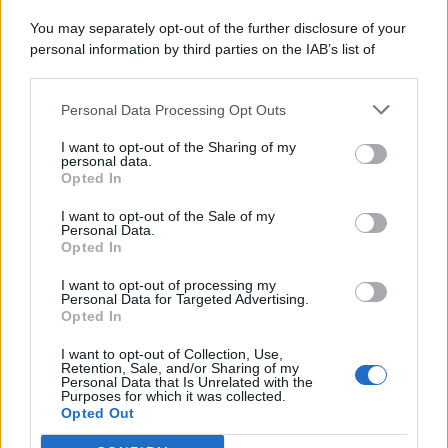
Comunicati
6
You may separately opt-out of the further disclosure of your
personal information by third parties on the IAB’s list of
Consumo
1.930
downstream participants.
Economia
2.866
Personal Data Processing Opt Outs
This information may also be disclosed by us to third parties
on the IAB’s List of Downstream Participants that may further
Lavoro
2.139
I want to opt-out of the Sharing of my
disclose it to other third parties.
personal data.
Opted In
Politica
1.992
I want to opt-out of the Sale of my
Primo piano
2.620
Personal Data.
Opted In
Proposte
13
I want to opt-out of processing my
Personal Data for Targeted Advertising.
Sanità
1.962
Opted In
I want to opt-out of Collection, Use,
Retention, Sale, and/or Sharing of my
Personal Data that Is Unrelated with the
Purposes for which it was collected.
Opted Out