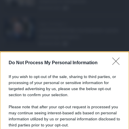
manovra in variazione ...
08.08.2026
0
Super Zes Sicilia, d ...
La Giunta Schifani ha stanziato i primi
10 milioni di euro d ...
08.08.2026
1
Eventi in Sicilia ad ...
Do Not Process My Personal Information
La Sicilia si conferma anche nell’estate
2026 uno dei prin ...
If you wish to opt-out of the sale, sharing to third parties, or
07.08.2026
0
processing of your personal or sensitive information for
targeted advertising by us, please use the below opt-out
section to confirm your selection.
CATEGORIE
Please note that after your opt-out request is processed you
Ambiente
1.404
may continue seeing interest-based ads based on personal
information utilized by us or personal information disclosed to
Attualità
6.108
third parties prior to your opt-out.