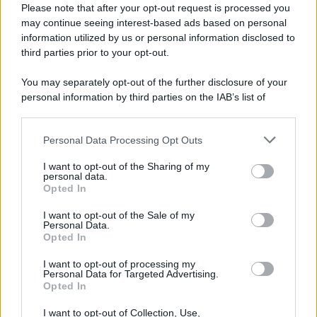
Please note that after your opt-out request is processed you
Ambiente
1.404
may continue seeing interest-based ads based on personal
information utilized by us or personal information disclosed to
Attualità
6.108
third parties prior to your opt-out.
Comunicati
6
You may separately opt-out of the further disclosure of your
personal information by third parties on the IAB’s list of
Consumo
1.930
downstream participants.
Economia
2.866
Personal Data Processing Opt Outs
This information may also be disclosed by us to third parties
on the IAB’s List of Downstream Participants that may further
Lavoro
2.139
I want to opt-out of the Sharing of my
disclose it to other third parties.
personal data.
Opted In
Politica
1.992
I want to opt-out of the Sale of my
Primo piano
2.620
Personal Data.
Opted In
Proposte
13
I want to opt-out of processing my
Personal Data for Targeted Advertising.
Sanità
1.962
Opted In
I want to opt-out of Collection, Use,