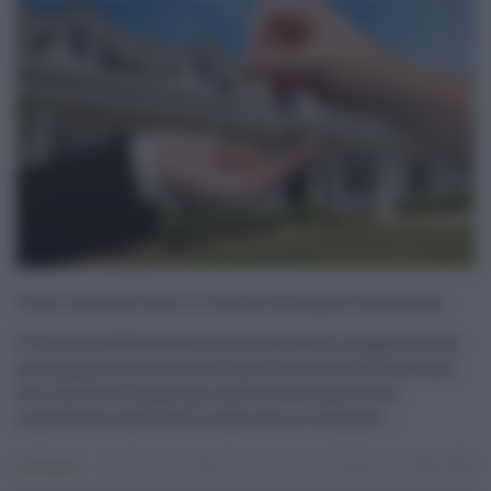
Fisco, seconda casa: si rischia la doppia tassazione
Il Fisco potrebbe battere cassa e chiedere il pagamento di
una doppia tassazione con Irpef e Imu sulle seconde case.
Se si decide di acquistare una seconda casa è bene
considerare subito che le tasse che si è chiamat ...
Economia
25.10.2024
acquisto casa
,
fisco
risuser
0
0