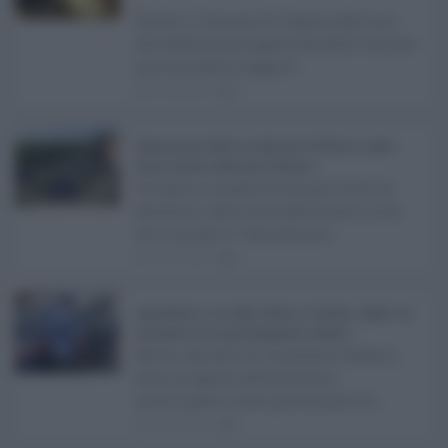
Anche il Comune di Catania aderisce
Username o E-mail
alla definizione agevolata delle entrate
prevista dalla Legge di ...
Log In
Ricordami
06.08.2026
0
Registrati
Log In
Reset password
Log In
Reset Password
Depurazione Sicilia, la relazione di Fatuzzo: opere
ferme, ritardi e piano per il rilancio ...
Un'opera rimasta ferma per oltre un
decennio, tanto da trasformarsi in un
vero e proprio "caso ammin ...
06.08.2026
0
Aggressione a un vigile urbano a Catania, colpito con
una pietra da un parcheggiatore abusivo ...
Nuovo episodio di violenza a Catania,
dove un agente della Polizia
municipale è stato gravemente fe ...
06.08.2026
1