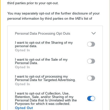
third parties prior to your opt-out.
Comunicati
6
You may separately opt-out of the further disclosure of your
personal information by third parties on the IAB’s list of
Consumo
1.930
downstream participants.
Economia
2.864
Personal Data Processing Opt Outs
This information may also be disclosed by us to third parties
on the IAB’s List of Downstream Participants that may further
Lavoro
2.138
I want to opt-out of the Sharing of my
disclose it to other third parties.
personal data.
Opted In
Politica
1.989
I want to opt-out of the Sale of my
Primo piano
2.619
Personal Data.
Opted In
Proposte
13
I want to opt-out of processing my
Personal Data for Targeted Advertising.
Sanità
1.962
Opted In
I want to opt-out of Collection, Use,
Retention, Sale, and/or Sharing of my
Personal Data that Is Unrelated with the
Purposes for which it was collected.
Opted Out