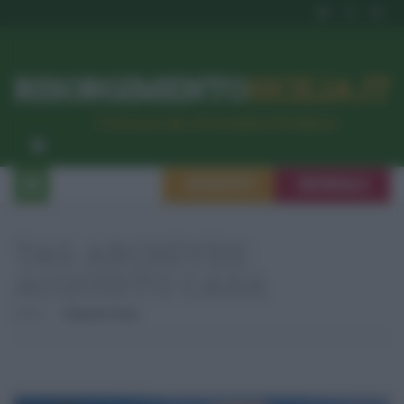
RISORGIMENTO
SICILIA.IT
l’Unione dei #CittadiniPerBene
ISCRIVITI
SEGNALA
TAG ARCHIVES:
ACQUISTO CASA
Home
Acquisto Casa