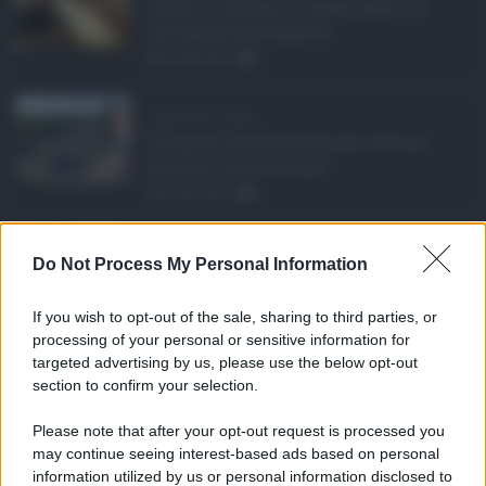
Anche il Comune di Catania aderisce
alla definizione agevola ...
06.08.2026
0
Depurazione Sicilia, ...
Un'opera rimasta ferma per oltre un
decennio, tanto da trasf ...
06.08.2026
0
Aggressione a un vig ...
Do Not Process My Personal Information
Nuovo episodio di violenza a Catania,
dove un agente della P ...
If you wish to opt-out of the sale, sharing to third parties, or
06.08.2026
1
processing of your personal or sensitive information for
targeted advertising by us, please use the below opt-out
section to confirm your selection.
CATEGORIE
Please note that after your opt-out request is processed you
Ambiente
1.404
may continue seeing interest-based ads based on personal
information utilized by us or personal information disclosed to
Attualità
6.106