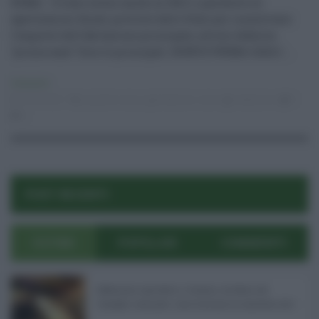
ROMA – È stato esteso anche al 2021 il pacchetto di
agevolazioni fiscali previste dallo Stato per incentivare
l’acquisto dell’abitazione principale, altresì definita
“prima casa”. Ecco le principali. BONUS PRIMA CASA I ...
Consumo
04.02.2021
acquisto casa
,
agevolazioni
,
casa
redazione
0
0
POST RECENTI
ULTIMI
POPOLARI
COMMENTI
Definizione agevolata a Catania, via libera del
Consiglio comunale: come funziona la sanatoria dei t
...