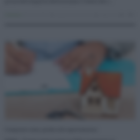
prima dell’acquisto determinano il futuro dei c ...
Consumo
02.07.2022
acquisto casa
,
mutui
redazione
0
0
Comprare casa, guida alle agevolazioni