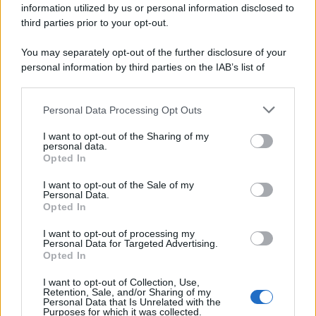
information utilized by us or personal information disclosed to
Attualità
6.108
third parties prior to your opt-out.
Comunicati
6
You may separately opt-out of the further disclosure of your
personal information by third parties on the IAB’s list of
Consumo
1.930
downstream participants.
Economia
2.866
Personal Data Processing Opt Outs
This information may also be disclosed by us to third parties
on the IAB’s List of Downstream Participants that may further
Lavoro
2.139
I want to opt-out of the Sharing of my
disclose it to other third parties.
personal data.
Opted In
Politica
1.992
I want to opt-out of the Sale of my
Primo piano
2.620
Personal Data.
Opted In
Proposte
13
I want to opt-out of processing my
Personal Data for Targeted Advertising.
Sanità
1.962
Opted In
I want to opt-out of Collection, Use,
Retention, Sale, and/or Sharing of my
Personal Data that Is Unrelated with the
Purposes for which it was collected.